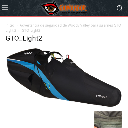
Inicio
Advertencia de seguridad de Woody Valley para su arnés GTO
Light 2
GTO_Light2
GTO_Light2