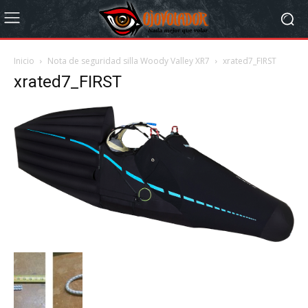
Inicio
Nota de seguridad silla Woody Valley XR7
xrated7_FIRST
xrated7_FIRST