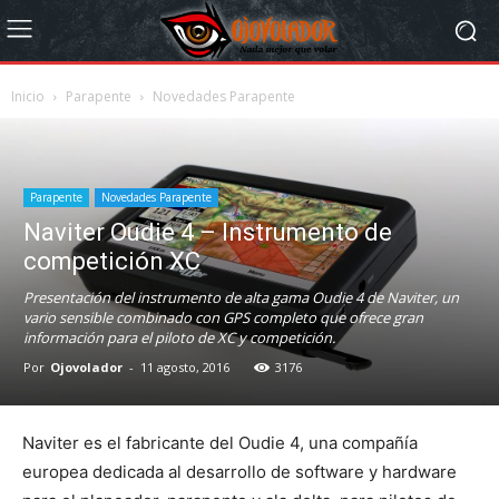
Inicio
Parapente
Novedades Parapente
Parapente
Novedades Parapente
Naviter Oudie 4 – Instrumento de
competición XC
Presentación del instrumento de alta gama Oudie 4 de Naviter, un
vario sensible combinado con GPS completo que ofrece gran
información para el piloto de XC y competición.
Por
Ojovolador
-
11 agosto, 2016
3176
Naviter es el fabricante del Oudie 4, una compañía
europea dedicada al desarrollo de software y hardware