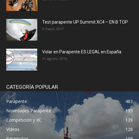
Test parapente UP Summit XC4 – EN B TOP
9 mayo, 2017
Volar en Parapente ES LEGAL en España
31 agosto, 2016
CATEGORÍA POPULAR
Parapente
483
Novedades Parapente
195
Competición y XC
139
Vídeos
128
Paramotor
109