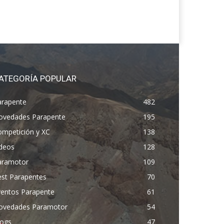
ATEGORÍA POPULAR
arapente
482
ovedades Parapente
195
ompetición y XC
138
ídeos
128
aramotor
109
est Parapentes
70
ventos Parapente
61
ovedades Paramotor
54
logs
47