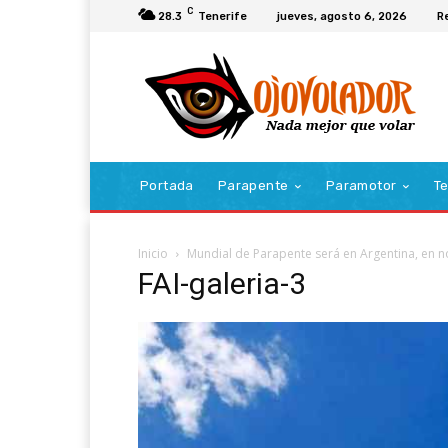
C
28.3
Tenerife
jueves, agosto 6, 2026
R
Portada
Parapente
Paramotor
Te
Inicio
Mundial de Parapente será en Argentina, en 
FAI-galeria-3