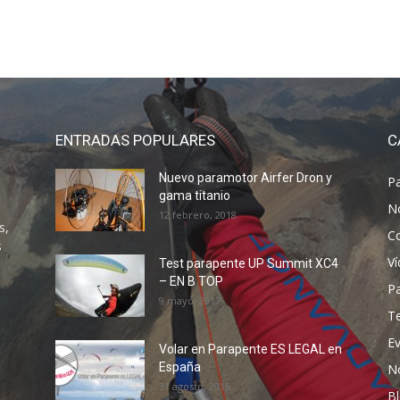
ENTRADAS POPULARES
C
Nuevo paramotor Airfer Dron y
P
gama titanio
N
12 febrero, 2018
s,
C
s
V
Test parapente UP Summit XC4
– EN B TOP
P
9 mayo, 2017
T
E
Volar en Parapente ES LEGAL en
España
N
31 agosto, 2016
B