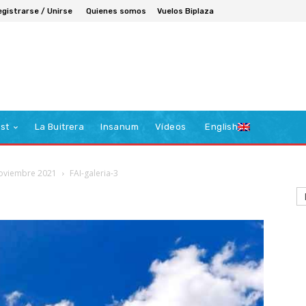
egistrarse / Unirse
Quienes somos
Vuelos Biplaza
st
La Buitrera
Insanum
Vídeos
English
noviembre 2021
FAI-galeria-3