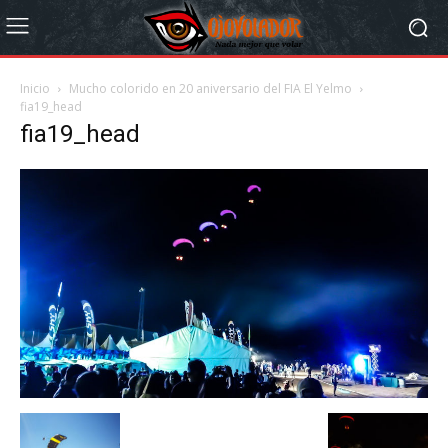
Inicio
Mucho colorido en 20 aniversario del FIA El Yelmo
fia19_head
fia19_head