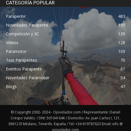
CATEGORÍA POPULAR
Parapente
483
Novedades Parapente
195
Competición y XC
139
Vídeos
128
Paramotor
109
Test Parapentes
70
Eventos Parapente
61
Novedades Paramotor
54
Blogs
47
© Copyright 2002- 2024 - Ojovolador.com / Representante: Daniel
Crespo Valdéz. / DNI: 50104164K / Domicilio: Av. Juan Carlos I, 121,
38612 El Médano, Tenerife. España / Tel: +34 619787623 Email: info @
ojovolador.com