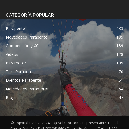
CATEGORÍA POPULAR
Parapente
483
Novedades Parapente
195
Competición y XC
139
Vídeos
128
Paramotor
109
Test Parapentes
70
Eventos Parapente
61
Novedades Paramotor
54
Blogs
47
© Copyright 2002- 2024 - Ojovolador.com / Representante: Daniel
Crespo Valdéz. / DNI: 50104164K / Domicilio: Av. Juan Carlos I, 121,