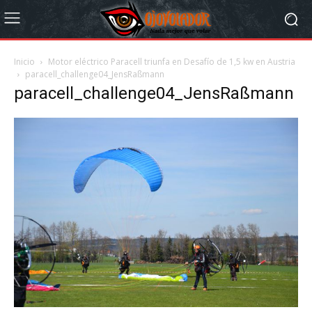
Inicio
Motor eléctrico Paracell triunfa en Desafío de 1,5 kw en Austria
paracell_challenge04_JensRaßmann
paracell_challenge04_JensRaßmann