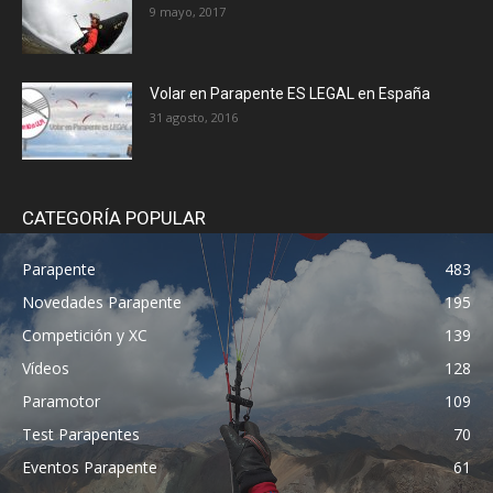
9 mayo, 2017
Volar en Parapente ES LEGAL en España
31 agosto, 2016
CATEGORÍA POPULAR
Parapente
483
Novedades Parapente
195
Competición y XC
139
Vídeos
128
Paramotor
109
Test Parapentes
70
Eventos Parapente
61