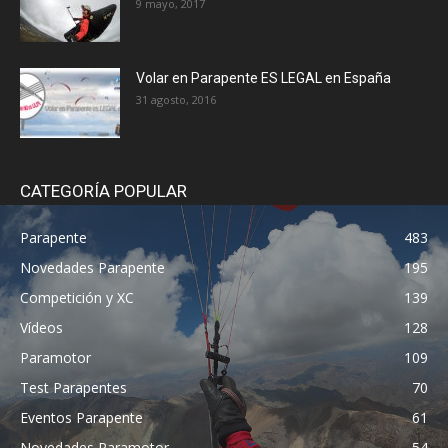
9 mayo, 2017
Volar en Parapente ES LEGAL en España
31 agosto, 2016
CATEGORÍA POPULAR
Parapente
483
Novedades Parapente
195
Competición y XC
139
Vídeos
128
Paramotor
109
Test Parapentes
70
Eventos Parapente
61
Novedades Paramotor
54