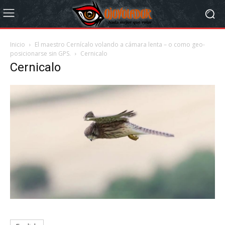
Inicio
El maestro Cernícalo volando a cámara lenta – o como geo-
posicionarse sin GPS.
Cernicalo
Cernicalo