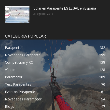
Volar en Parapente ES LEGAL en España
31 agosto, 2016
CATEGORÍA POPULAR
Parapente
482
Novedades Parapente
195
Competición y XC
138
Vídeos
128
Paramotor
109
Test Parapentes
70
Eventos Parapente
61
Novedades Paramotor
54
Blogs
47