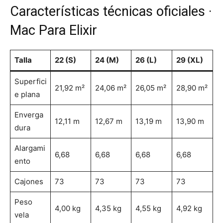
Características técnicas oficiales ·
Mac Para Elixir
Talla
22 (S)
24 (M)
26 (L)
29 (XL)
Superfici
21,92 m²
24,06 m²
26,05 m²
28,90 m²
e plana
Enverga
12,11 m
12,67 m
13,19 m
13,90 m
dura
Alargami
6,68
6,68
6,68
6,68
ento
Cajones
73
73
73
73
Peso
4,00 kg
4,35 kg
4,55 kg
4,92 kg
vela