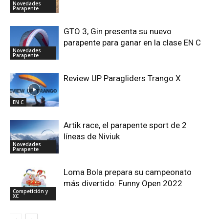
Novedades
Parapente
GTO 3, Gin presenta su nuevo
parapente para ganar en la clase EN C
Novedades
Parapente
Review UP Paragliders Trango X
EN C
Artik race, el parapente sport de 2
líneas de Niviuk
Novedades
Parapente
Loma Bola prepara su campeonato
más divertido: Funny Open 2022
Competición y
XC