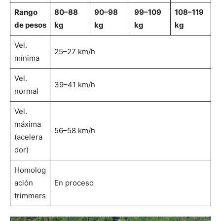
Rango
80–88
90–98
99–109
108–119
de pesos
kg
kg
kg
kg
Vel.
25–27 km/h
mínima
Vel.
39–41 km/h
normal
Vel.
máxima
56–58 km/h
(acelera
dor)
Homolog
ación
En proceso
trimmers