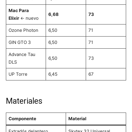
Mac Para
6,68
73
Elixir
← nuevo
Ozone Photon
6,50
71
GIN GTO 3
6,50
71
Advance Tau
6,50
73
DLS
UP Torre
6,45
67
Materiales
Componente
Material
Extradós delantero
Skytex 32 Universal