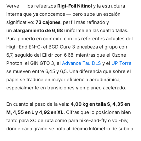
Verve — los refuerzos
Rigi-Foil Nitinol
y la estructura
interna que ya conocemos — pero sube un escalón
significativo:
73 cajones
, perfil más refinado y
un
alargamiento de 6,68
uniforme en las cuatro tallas.
Para ponerlo en contexto con los referentes actuales del
High-End EN-C: el BGD Cure 3 encabeza el grupo con
6,7, seguido del Elixir con 6,68, mientras que el Ozone
Photon, el GIN GTO 3, el
Advance Tau DLS
y el
UP Torre
se mueven entre 6,45 y 6,5. Una diferencia que sobre el
papel se traduce en mayor eficiencia aerodinámica,
especialmente en transiciones y en planeo acelerado.
En cuanto al peso de la vela:
4,00 kg en talla S, 4,35 en
M, 4,55 en L y 4,92 en XL
. Cifras que lo posicionan bien
tanto para XC de ruta como para hike-and-fly o vol-biv,
donde cada gramo se nota al décimo kilómetro de subida.