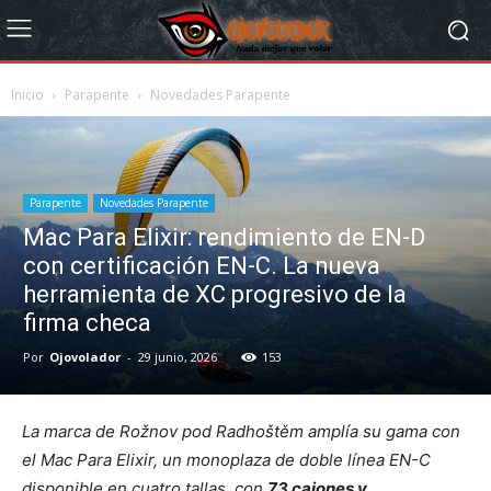
Inicio
Parapente
Novedades Parapente
Parapente
Novedades Parapente
Mac Para Elixir: rendimiento de EN-D
con certificación EN-C. La nueva
herramienta de XC progresivo de la
firma checa
Por
Ojovolador
-
29 junio, 2026
153
La marca de Rožnov pod Radhoštěm amplía su gama con
el Mac Para Elixir, un monoplaza de doble línea EN-C
disponible en cuatro tallas, con
73 cajones y