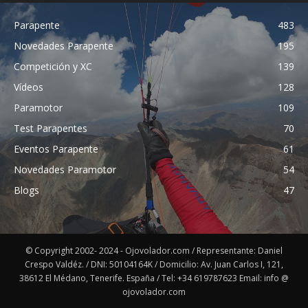
Parapente
483
Novedades Parapente
195
Competición y XC
139
Vídeos
128
Paramotor
109
Test Parapentes
70
Eventos Parapente
61
Novedades Paramotor
54
Blogs
47
© Copyright 2002- 2024 - Ojovolador.com / Representante: Daniel
Crespo Valdéz. / DNI: 50104164K / Domicilio: Av. Juan Carlos I, 121,
38612 El Médano, Tenerife. España / Tel: +34 619787623 Email: info @
ojovolador.com