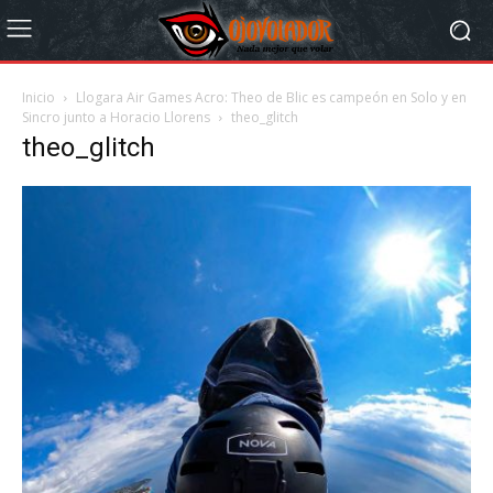
Inicio
Llogara Air Games Acro: Theo de Blic es campeón en Solo y en
Sincro junto a Horacio Llorens
theo_glitch
theo_glitch