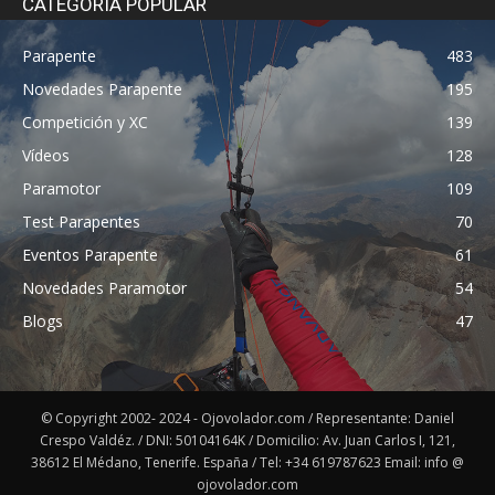
CATEGORÍA POPULAR
Parapente
483
Novedades Parapente
195
Competición y XC
139
Vídeos
128
Paramotor
109
Test Parapentes
70
Eventos Parapente
61
Novedades Paramotor
54
Blogs
47
© Copyright 2002- 2024 - Ojovolador.com / Representante: Daniel
Crespo Valdéz. / DNI: 50104164K / Domicilio: Av. Juan Carlos I, 121,
38612 El Médano, Tenerife. España / Tel: +34 619787623 Email: info @
ojovolador.com