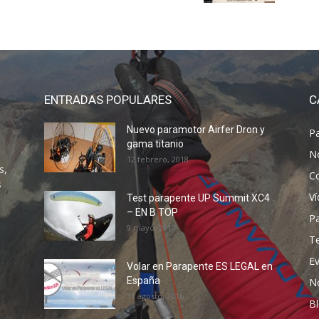
ENTRADAS POPULARES
C
Nuevo paramotor Airfer Dron y
P
gama titanio
N
12 febrero, 2018
s,
C
s
V
Test parapente UP Summit XC4
– EN B TOP
P
9 mayo, 2017
T
E
Volar en Parapente ES LEGAL en
España
N
31 agosto, 2016
B