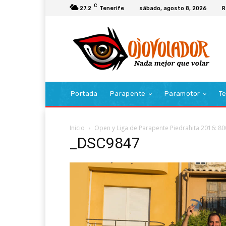
C
27.2
Tenerife
sábado, agosto 8, 2026
R
Portada
Parapente
Paramotor
Te
Inicio
Open y Liga de Parapente Piedrahita 2016: 8
_DSC9847