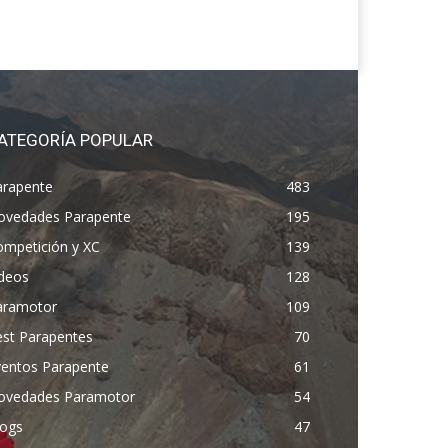
ATEGORÍA POPULAR
arapente
483
ovedades Parapente
195
ompetición y XC
139
ídeos
128
aramotor
109
est Parapentes
70
ventos Parapente
61
ovedades Paramotor
54
logs
47