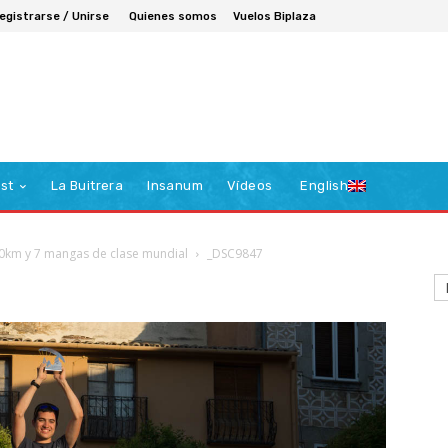
egistrarse / Unirse
Quienes somos
Vuelos Biplaza
st
La Buitrera
Insanum
Vídeos
English
00km y 7 mangas de clase mundial
_DSC9847