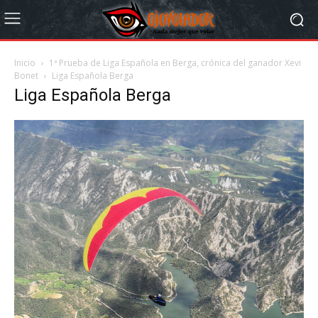
Inicio
1ª Prueba de Liga Española en Berga, crónica del ganador Xevi
Bonet
Liga Española Berga
Liga Española Berga