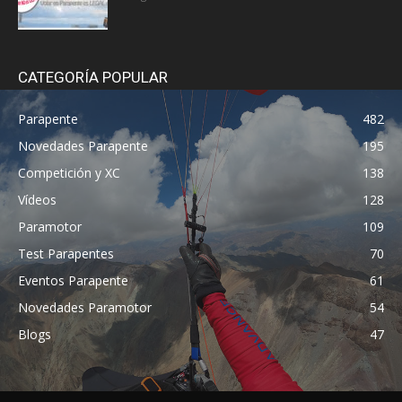
CATEGORÍA POPULAR
Parapente
482
Novedades Parapente
195
Competición y XC
138
Vídeos
128
Paramotor
109
Test Parapentes
70
Eventos Parapente
61
Novedades Paramotor
54
Blogs
47