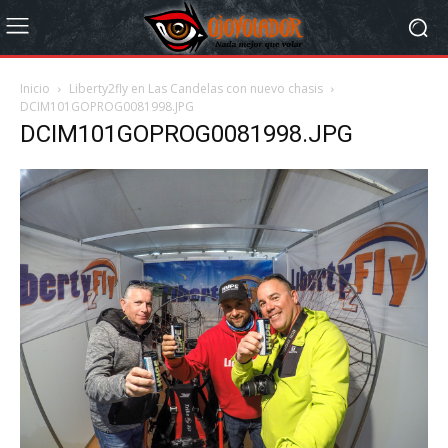
Inicio
Liberty2fly en Las Candelas con nuevo chasis
DCIM101GOPROG0081998.JPG
DCIM101GOPROG0081998.JPG