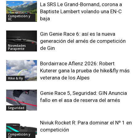
La SRS Le Grand-Bornand, corona a
Baptiste Lambert volando una EN-C
Competición y
baja
XC
Gin Genie Race 6: así es la nueva
generación del arnés de competición
Novedades
de Gin
Parapente
Bordairrace Aflenz 2026: Robert
Kuterer gana la prueba de hike&fly más
veterana de los Alpes
Hike & Fly
Genie Race 5, Seguridad: GIN Anuncia
fallo en el asa de reserva del arnés
Seguridad
Niviuk Rocket R: Para dominar el Nº 1 en
competición
Competición y
XC