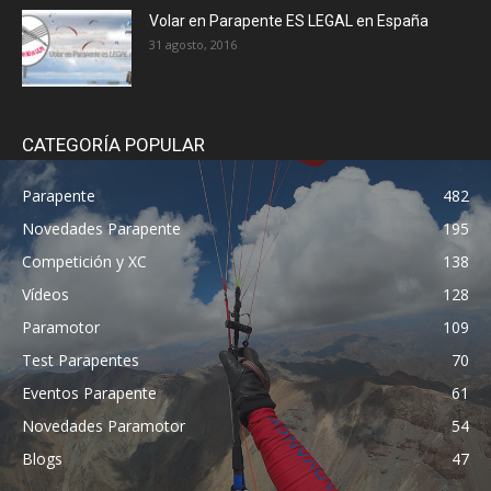
Volar en Parapente ES LEGAL en España
31 agosto, 2016
CATEGORÍA POPULAR
Parapente
482
Novedades Parapente
195
Competición y XC
138
Vídeos
128
Paramotor
109
Test Parapentes
70
Eventos Parapente
61
Novedades Paramotor
54
Blogs
47