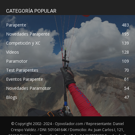
CATEGORÍA POPULAR
Parapente
483
Novedades Parapente
195
Competición y XC
139
Vídeos
128
Paramotor
109
Test Parapentes
70
Eventos Parapente
61
Novedades Paramotor
54
Blogs
47
© Copyright 2002- 2024 - Ojovolador.com / Representante: Daniel
Crespo Valdéz. / DNI: 50104164K / Domicilio: Av. Juan Carlos I, 121,