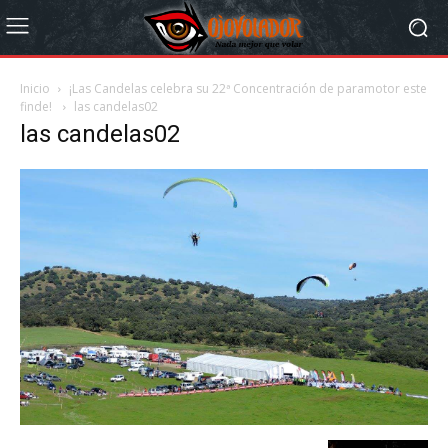
Inicio
¡Las Candelas celebra su 22ª Concentración de paramotor este
finde!
las candelas02
las candelas02