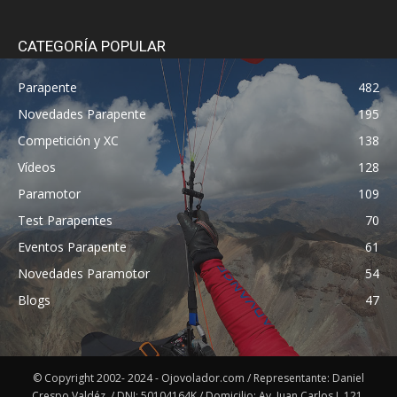
CATEGORÍA POPULAR
Parapente
482
Novedades Parapente
195
Competición y XC
138
Vídeos
128
Paramotor
109
Test Parapentes
70
Eventos Parapente
61
Novedades Paramotor
54
Blogs
47
© Copyright 2002- 2024 - Ojovolador.com / Representante: Daniel
Crespo Valdéz. / DNI: 50104164K / Domicilio: Av. Juan Carlos I, 121,