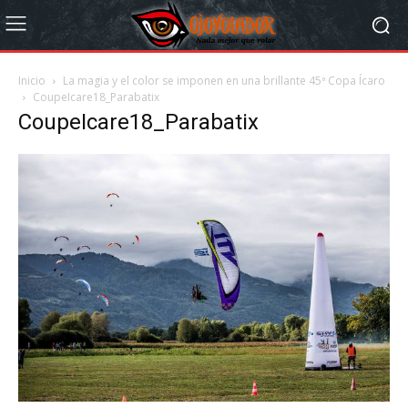
Inicio
La magia y el color se imponen en una brillante 45ª Copa Ícaro
CoupeIcare18_Parabatix
CoupeIcare18_Parabatix