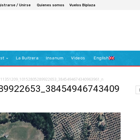
istrarse / Unirse
Quienes somos
Vuelos Biplaza
st
La Buitrera
Insanum
Vídeos
English
11351209_10152805289922653_3845494674340963961_n
89922653_38454946743409