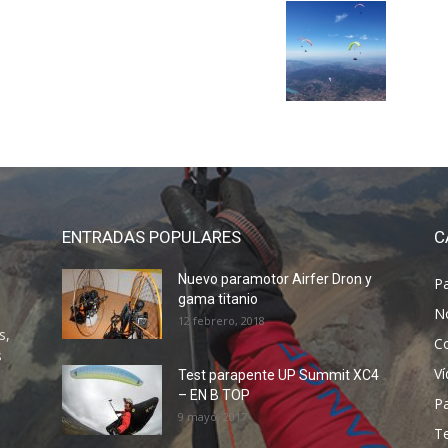
ENTRADAS POPULARES
C
Nuevo paramotor Airfer Dron y
P
gama titanio
N
12 febrero, 2018
s,
C
s
V
Test parapente UP Summit XC4
– EN B TOP
P
9 mayo, 2017
T