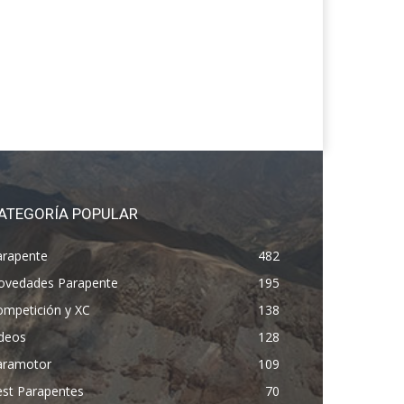
ATEGORÍA POPULAR
arapente
482
ovedades Parapente
195
ompetición y XC
138
ídeos
128
aramotor
109
est Parapentes
70