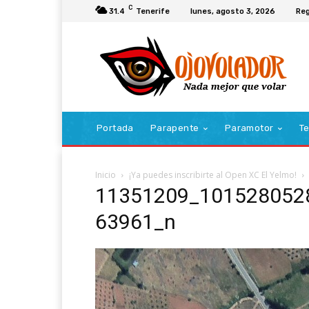
C
31.4
Tenerife
lunes, agosto 3, 2026
Reg
Portada
Parapente
Paramotor
Te
Inicio
¡Ya puedes inscribirte al Open XC El Yelmo!
11351209_101528052
63961_n