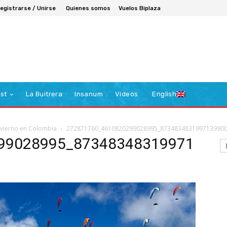
egistrarse / Unirse
Quienes somos
Vuelos Biplaza
st
La Buitrera
Insanum
Vídeos
English
nvierno en Colombia
272871760_4610820299028995_8734834831997139900
99028995_87348348319971