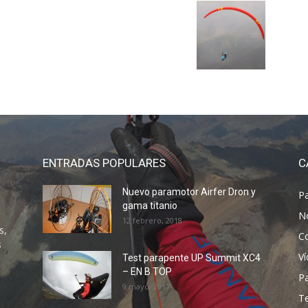
ENTRADAS POPULARES
C
Nuevo paramotor Airfer Dron y
P
gama titanio
N
12 febrero, 2018
s,
C
s
V
Test parapente UP Summit XC4
– EN B TOP
P
9 mayo, 2017
T