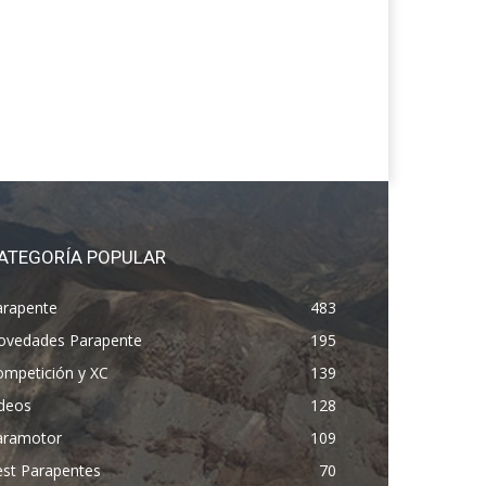
ATEGORÍA POPULAR
arapente
483
ovedades Parapente
195
ompetición y XC
139
ídeos
128
aramotor
109
est Parapentes
70