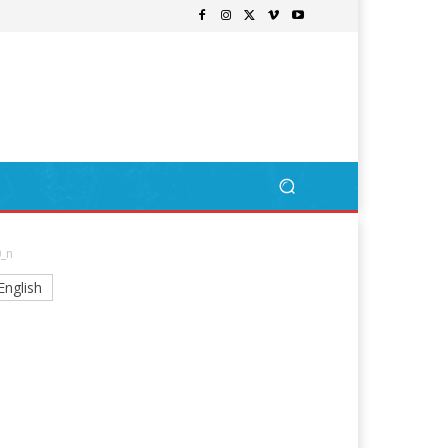
_n
English