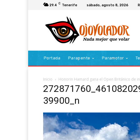
C
29.4
Tenerife
sábado, agosto 8, 2026
R
Portada
Parapente
Paramotor
Te
Inicio
Honorin Hamard gana el Open Británico de i
272871760_46108202
39900_n