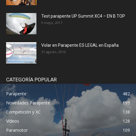
Test parapente UP Summit XC4 – EN B TOP
9 mayo, 2017
Volar en Parapente ES LEGAL en España
31 agosto, 2016
CATEGORÍA POPULAR
Parapente
482
Novedades Parapente
195
Competición y XC
138
Vídeos
128
Paramotor
109