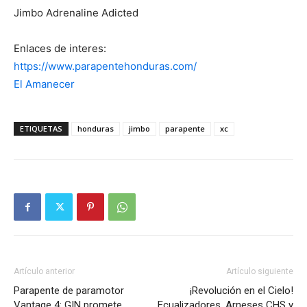
Jimbo Adrenaline Adicted
Enlaces de interes:
https://www.parapentehonduras.com/
El Amanecer
ETIQUETAS
honduras
jimbo
parapente
xc
Artículo anterior
Artículo siguiente
Parapente de paramotor
¡Revolución en el Cielo!
Vantage 4: GIN promete
Ecualizadores, Arneses CHS y