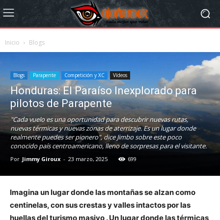
Inicio
Blogs
Blogs
Parapente
Competición y XC
Vídeos
Honduras: El Paraíso Inexplorado para
pilotos de Parapente
"Cada vuelo es una oportunidad para descubrir nuevas rutas,
nuevas térmicas y nuevas zonas de aterrizaje. Es un lugar donde
realmente puedes ser pionero", dice Jimbo sobre este poco
conocido país centroamericano, lleno de sorpresas para el visitante.
Por
Jimmy Giroux
-
23 marzo, 2025
699
Imagina un lugar donde las montañas se alzan como
centinelas, con sus crestas y valles intactos por las
huellas del turismo masivo . Un lugar donde las térmicas