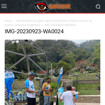
Inicio
Hernán Pitocco gana Open Loma Bola y Alvaro Lucero es
nuevo campeón Argentino
IMG-20230923-WA0024
IMG-20230923-WA0024