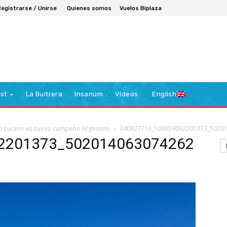
Registrarse / Unirse
Quienes somos
Vuelos Biplaza
st
La Buitrera
Insanum
Vídeos
English
o Lucero es nuevo campeón Argentino
340827716_108659062201373_50201
2201373_502014063074262