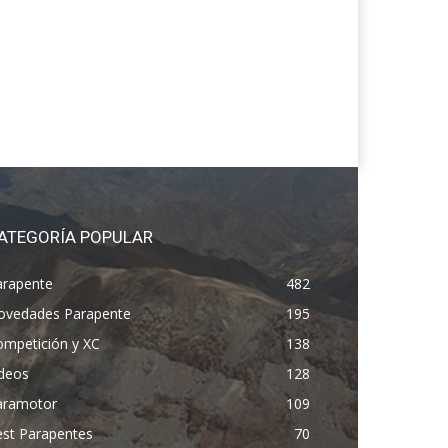
ATEGORÍA POPULAR
arapente
482
ovedades Parapente
195
ompetición y XC
138
ídeos
128
aramotor
109
est Parapentes
70