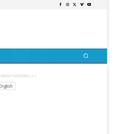
40630742628903_n-1
English