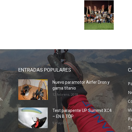
ENTRADAS POPULARES
C
Nuevo paramotor Airfer Dron y
P
gama titanio
N
12 febrero, 2018
s,
C
s
V
Test parapente UP Summit XC4
– EN B TOP
P
9 mayo, 2017
T