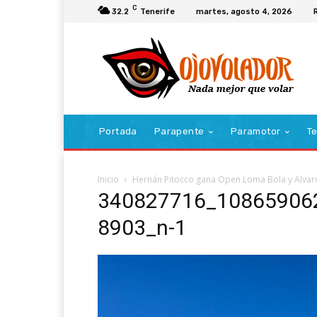
C
32.2
Tenerife
martes, agosto 4, 2026
Portada
Parapente
Paramotor
Te
Inicio
Hernán Pitocco gana Open Loma Bola y Alvar
340827716_10865906
8903_n-1