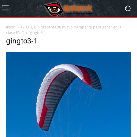
Inicio
GTO 3, Gin presenta su nuevo parapente para ganar en la
clase EN C
gingto3-1
gingto3-1