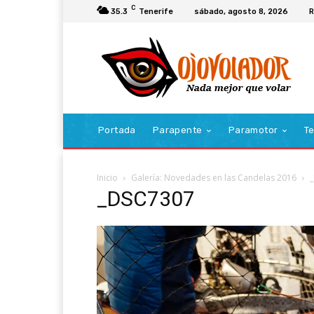
C
35.3
Tenerife
sábado, agosto 8, 2026
R
Portada
Parapente
Paramotor
Te
Inicio
Galería: Novedades en las Candelas 2016
_DSC7307