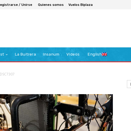
egistrarse / Unirse
Quienes somos
Vuelos Biplaza
st
La Buitrera
Insanum
Vídeos
English
_DSC7307