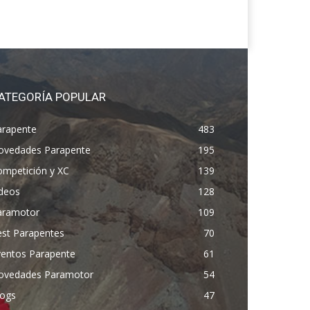
ATEGORÍA POPULAR
arapente
483
ovedades Parapente
195
ompetición y XC
139
ídeos
128
aramotor
109
est Parapentes
70
ventos Parapente
61
ovedades Paramotor
54
logs
47