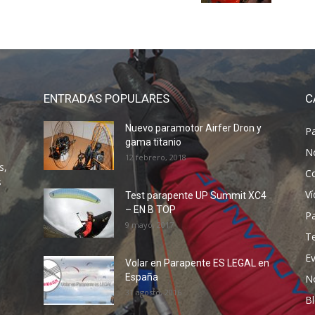
ENTRADAS POPULARES
C
Nuevo paramotor Airfer Dron y
P
gama titanio
N
12 febrero, 2018
s,
C
s
V
Test parapente UP Summit XC4
– EN B TOP
P
9 mayo, 2017
T
E
Volar en Parapente ES LEGAL en
España
N
31 agosto, 2016
B