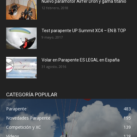
Nuevo paramotor Airfer Dron y gama titanio
12 febrero, 2018
Test parapente UP Summit XC4 – EN B TOP
9 mayo, 2017
Volar en Parapente ES LEGAL en España
31 agosto, 2016
CATEGORÍA POPULAR
Parapente
483
Novedades Parapente
195
Competición y XC
139
Vídeos
128