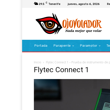
C
29.5
Tenerife
jueves, agosto 6, 2026
Re
Portada
Parapente
Paramotor
Te
Inicio
Flytec Connect 1 – Prueba de instrumento de
Flytec Connect 1