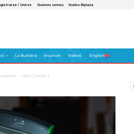
gistrarse / Unirse
Quienes somos
Vuelos Biplaza
st
La Buitrera
Insanum
Vídeos
English
 parapente
Flytec Connect 1