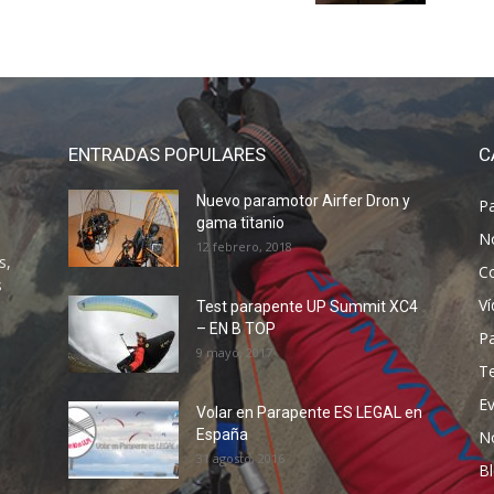
ENTRADAS POPULARES
C
Nuevo paramotor Airfer Dron y
P
gama titanio
N
12 febrero, 2018
s,
C
s
V
Test parapente UP Summit XC4
– EN B TOP
P
9 mayo, 2017
T
E
Volar en Parapente ES LEGAL en
España
N
31 agosto, 2016
B