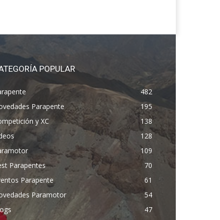
ATEGORÍA POPULAR
arapente
482
ovedades Parapente
195
ompetición y XC
138
ídeos
128
aramotor
109
est Parapentes
70
ventos Parapente
61
ovedades Paramotor
54
logs
47