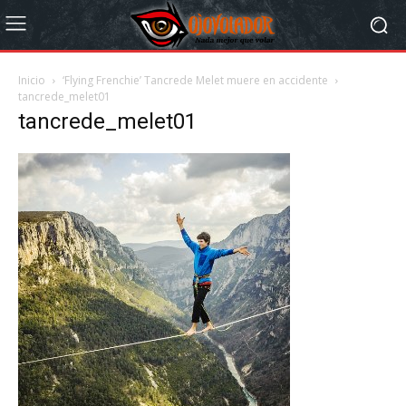
Inicio
‘Flying Frenchie’ Tancrede Melet muere en accidente
tancrede_melet01
tancrede_melet01