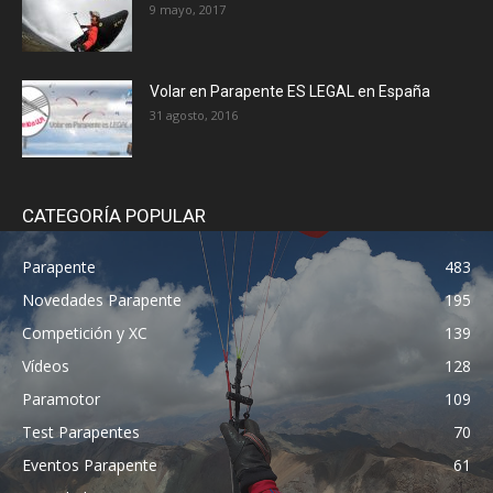
9 mayo, 2017
Volar en Parapente ES LEGAL en España
31 agosto, 2016
CATEGORÍA POPULAR
Parapente
483
Novedades Parapente
195
Competición y XC
139
Vídeos
128
Paramotor
109
Test Parapentes
70
Eventos Parapente
61