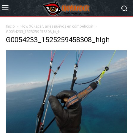
Inicio
Flow XCRacer, aires nuevos en competición
G0054233_1525259458308_high
G0054233_1525259458308_high