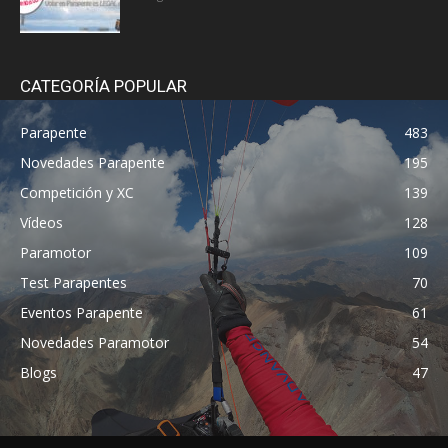
CATEGORÍA POPULAR
Parapente
483
Novedades Parapente
195
Competición y XC
139
Vídeos
128
Paramotor
109
Test Parapentes
70
Eventos Parapente
61
Novedades Paramotor
54
Blogs
47