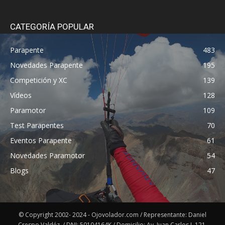
CATEGORÍA POPULAR
Parapente
483
Novedades Parapente
195
Competición y XC
139
Vídeos
128
Paramotor
109
Test Parapentes
70
Eventos Parapente
61
Novedades Paramotor
54
Blogs
47
© Copyright 2002- 2024 - Ojovolador.com / Representante: Daniel
Crespo Valdéz. / DNI: 50104164K / Domicilio: Av. Juan Carlos I, 121,