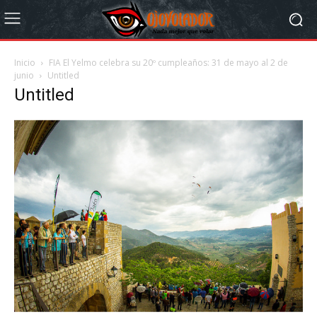
Inicio
FIA El Yelmo celebra su 20º cumpleaños: 31 de mayo al 2 de
junio
Untitled
Untitled