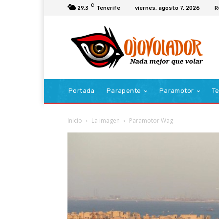
C
29.3
Tenerife
viernes, agosto 7, 2026
R
Portada
Parapente
Paramotor
Te
Inicio
La imagen
Paramotor Wag