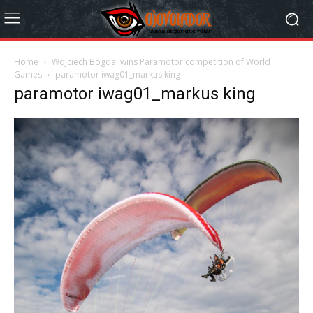
Home
Wojciech Bogdal wins Paramotor competition of World
Games
paramotor iwag01_markus king
paramotor iwag01_markus king