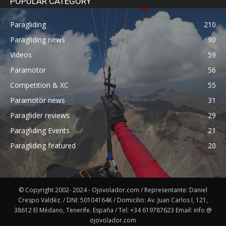
POPULAR CATEGORY
Paragliding
210
Paragliding news
90
Videos
59
Paramotor
56
Competition & XC
55
Paramotor news
31
Paraglider reviews
29
Paragliding Events
21
Paragliding featured
20
© Copyright 2002- 2024 - Ojovolador.com / Representante: Daniel
Crespo Valdéz. / DNI: 50104164K / Domicilio: Av. Juan Carlos I, 121,
38612 El Médano, Tenerife. España / Tel: +34 619787623 Email: info @
ojovolador.com