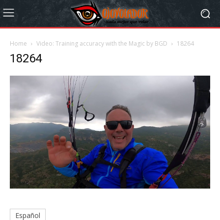
Home
Video: Training accuracy with the Magic by BGD
18264
18264
Español