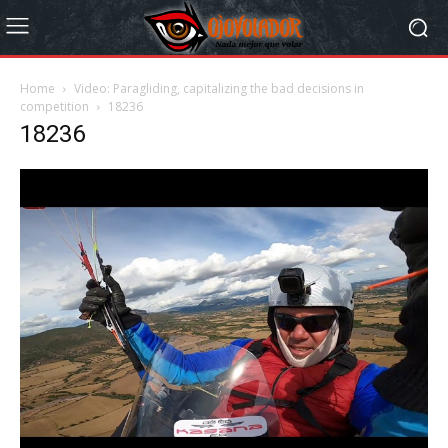
Home
Video: Paragliding, capitalizing the bad decisions in
competition
18236
18236