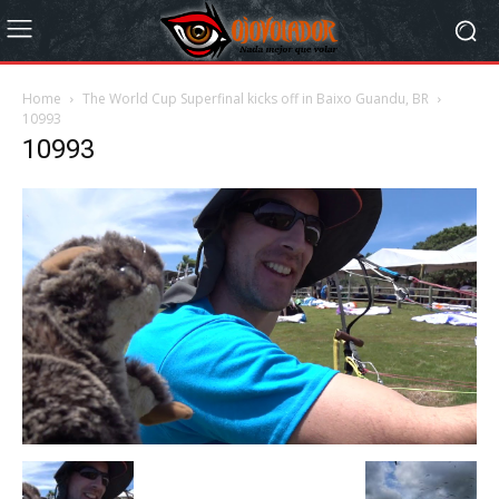
Home
The World Cup Superfinal kicks off in Baixo Guandu, BR
10993
10993