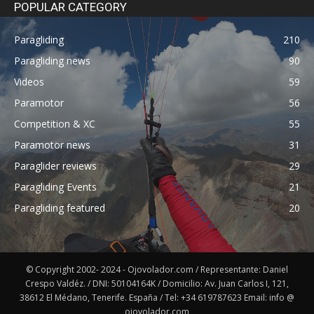
POPULAR CATEGORY
Paragliding
210
Paragliding news
90
Videos
59
Paramotor
56
Competition & XC
55
Paramotor news
31
Paraglider reviews
29
Paragliding Events
21
Paragliding featured
20
© Copyright 2002- 2024 - Ojovolador.com / Representante: Daniel
Crespo Valdéz. / DNI: 50104164K / Domicilio: Av. Juan Carlos I, 121,
38612 El Médano, Tenerife. España / Tel: +34 619787623 Email: info @
ojovolador.com