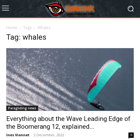
Home
Tags
Whales
Tag: whales
Paragliding news
Everything about the Wave Leading Edge of
the Boomerang 12, explained...
Ines Vionnet
-
2 December, 2022
0