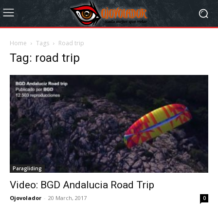
Home
Tags
Road trip
Tag: road trip
Paragliding
Video: BGD Andalucia Road Trip
Ojovolador
-
20 March, 2017
0