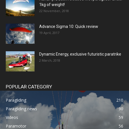
1kg of weight!
22 November, 2018
Advance Sigma 10: Quick review
19 April, 2017
Dynamic Energy, exclusive futuristic paratrike
2 March, 2018
POPULAR CATEGORY
Paragliding
210
Paragliding news
90
Videos
59
Paramotor
56