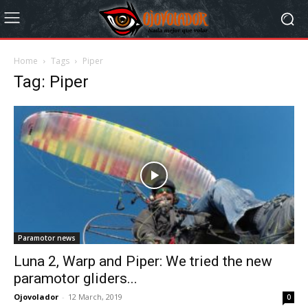
Home
Tags
Piper
Tag: Piper
Paramotor news
Luna 2, Warp and Piper: We tried the new
paramotor gliders...
Ojovolador
-
12 March, 2019
0