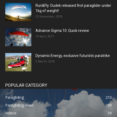
Run&Fly: Dudek released first paraglider under
1kg of weight!
22 November, 2018
Advance Sigma 10: Quick review
19 April, 2017
Dynamic Energy, exclusive futuristic paratrike
2 March, 2018
POPULAR CATEGORY
Paragliding
210
Paragliding news
90
Videos
59