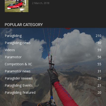
2 March, 2018
POPULAR CATEGORY
Paragliding
210
Paragliding news
90
Videos
59
Paramotor
56
Competition & XC
55
Paramotor news
31
Paraglider reviews
29
Paragliding Events
21
Paragliding featured
20