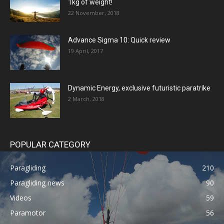
1kg of weight!
22 November, 2018
Advance Sigma 10: Quick review
19 April, 2017
Dynamic Energy, exclusive futuristic paratrike
2 March, 2018
POPULAR CATEGORY
Paragliding
210
Paragliding news
90
Videos
59
Paramotor
56