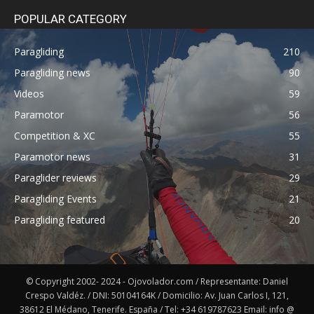
POPULAR CATEGORY
Paragliding
210
Paragliding news
90
Videos
59
Paramotor
56
Competition & XC
55
Paramotor news
31
Paraglider reviews
29
Paragliding Events
21
Paragliding featured
20
© Copyright 2002- 2024 - Ojovolador.com / Representante: Daniel
Crespo Valdéz. / DNI: 50104164K / Domicilio: Av. Juan Carlos I, 121,
38612 El Médano, Tenerife. España / Tel: +34 619787623 Email: info @