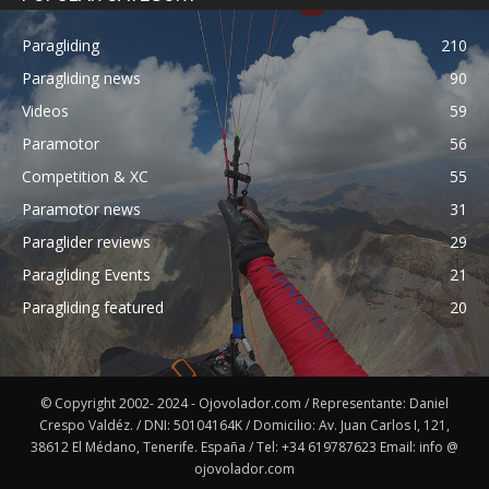
Paragliding
210
Paragliding news
90
Videos
59
Paramotor
56
Competition & XC
55
Paramotor news
31
Paraglider reviews
29
Paragliding Events
21
Paragliding featured
20
© Copyright 2002- 2024 - Ojovolador.com / Representante: Daniel
Crespo Valdéz. / DNI: 50104164K / Domicilio: Av. Juan Carlos I, 121,
38612 El Médano, Tenerife. España / Tel: +34 619787623 Email: info @
ojovolador.com