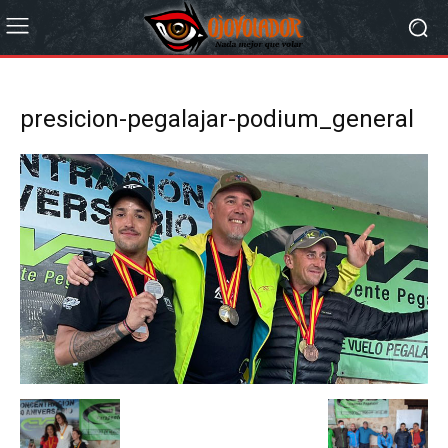
presicion-pegalajar-podium_general