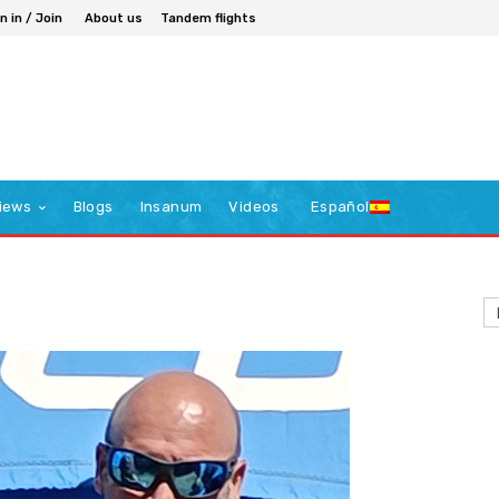
n in / Join
About us
Tandem flights
iews
Blogs
Insanum
Videos
Español