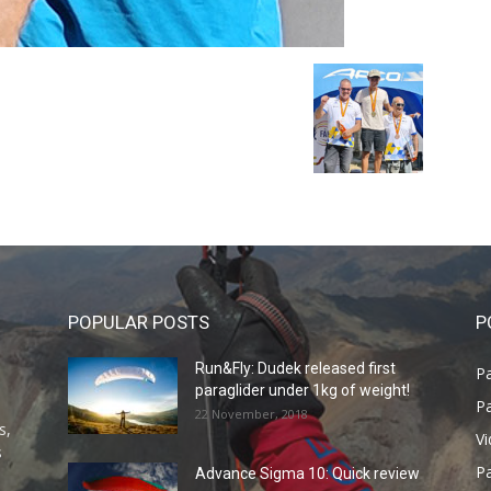
POPULAR POSTS
P
Run&Fly: Dudek released first
Pa
paraglider under 1kg of weight!
Pa
22 November, 2018
s,
V
s
P
Advance Sigma 10: Quick review