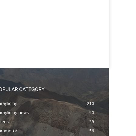
OPULAR CATEGORY
ragliding
210
ragliding news
90
ideos
59
aramotor
56