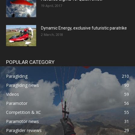
19 April, 2017
Dynamic Energy, exclusive futuristic paratrike
2 March, 2018
POPULAR CATEGORY
Paragliding
210
Paragliding news
90
Videos
59
Paramotor
56
Competition & XC
55
Paramotor news
31
Paraglider reviews
29