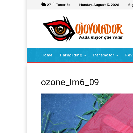
C
27
Tenerife
Monday, August 3, 2026
Sig
Home
Paragliding
Paramotor
Rev
ozone_lm6_09