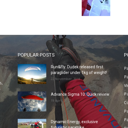
POPULAR POSTS
P
Run&Fly: Dudek released first
Pa
paraglider under 1kg of weight!
Pa
22 November, 2018
s,
V
s
P
Advance Sigma 10: Quick review
19 April, 2017
C
P
Pa
Dynamic Energy, exclusive
futuristic paratrike