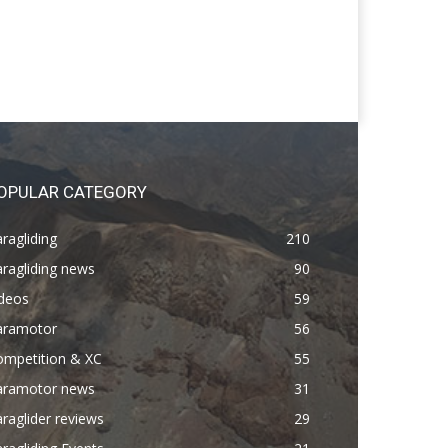
OPULAR CATEGORY
ragliding
210
ragliding news
90
ideos
59
aramotor
56
ompetition & XC
55
aramotor news
31
raglider reviews
29