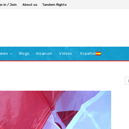
n in / Join
About us
Tandem flights
iews
Blogs
Insanum
Videos
Español