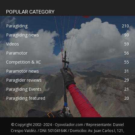
POPULAR CATEGORY
Paragliding
210
Paragliding news
90
Videos
59
Paramotor
56
Competition & XC
55
Paramotor news
31
Paraglider reviews
29
Paragliding Events
21
Paragliding featured
20
© Copyright 2002- 2024 - Ojovolador.com / Representante: Daniel
Crespo Valdéz. / DNI: 50104164K / Domicilio: Av. Juan Carlos I, 121,