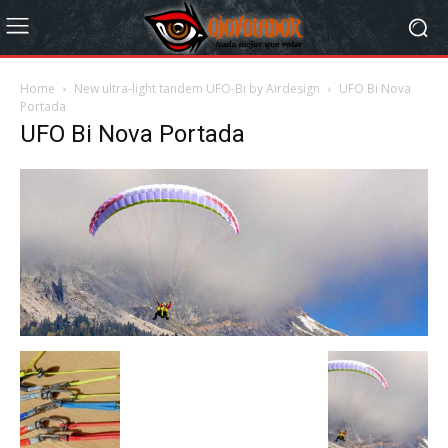
Home
New ultra-light tandem UFO-Bi by Airdesign
UFO Bi Nova
Portada
UFO Bi Nova Portada