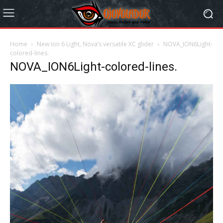
Home
New Ion 6 Light, Nova’s versatile XC glider
NOVA_ION6Light-
colored-lines.
NOVA_ION6Light-colored-lines.