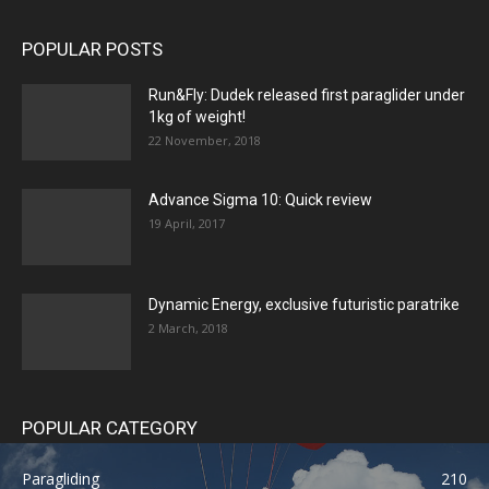
POPULAR POSTS
Run&Fly: Dudek released first paraglider under
1kg of weight!
22 November, 2018
Advance Sigma 10: Quick review
19 April, 2017
Dynamic Energy, exclusive futuristic paratrike
2 March, 2018
POPULAR CATEGORY
Paragliding
210